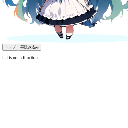
トップ
再読み込み
i.at is not a function