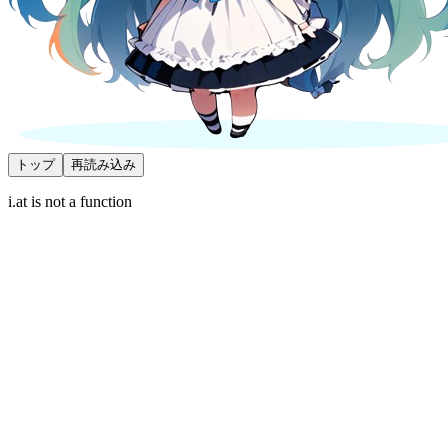
トップ
再読み込み
i.at is not a function