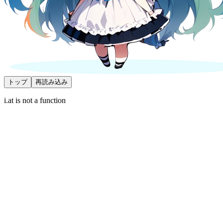
トップ
再読み込み
i.at is not a function