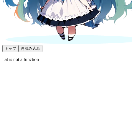
トップ
再読み込み
i.at is not a function