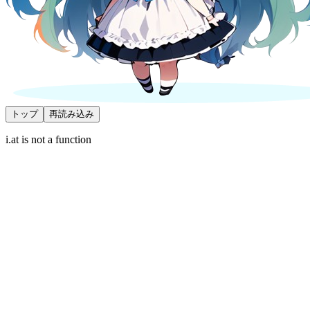
トップ
再読み込み
i.at is not a function