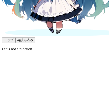
トップ
再読み込み
i.at is not a function