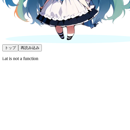
トップ
再読み込み
i.at is not a function