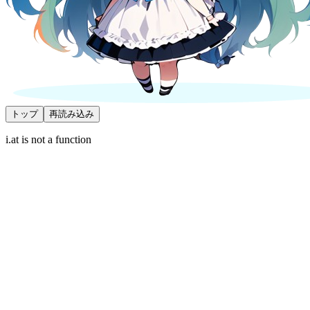
トップ
再読み込み
i.at is not a function