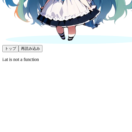
トップ
再読み込み
i.at is not a function