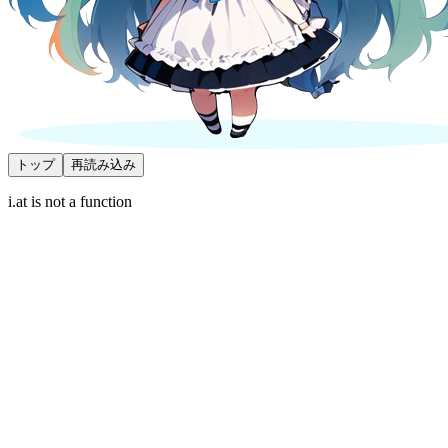
トップ
再読み込み
i.at is not a function