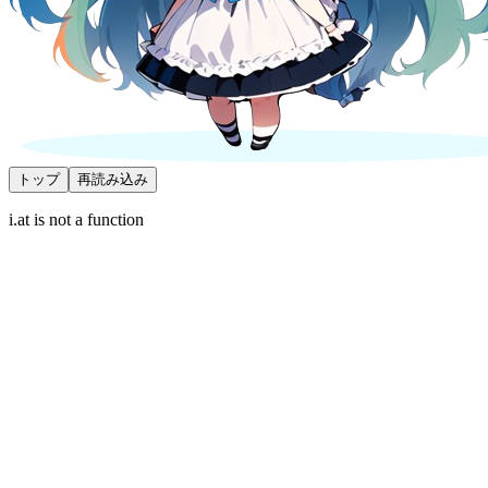
トップ
再読み込み
i.at is not a function