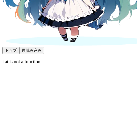
トップ
再読み込み
i.at is not a function