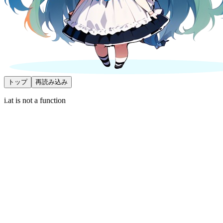
トップ
再読み込み
i.at is not a function