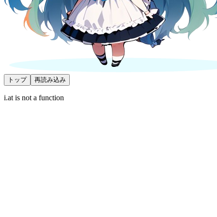
トップ
再読み込み
i.at is not a function