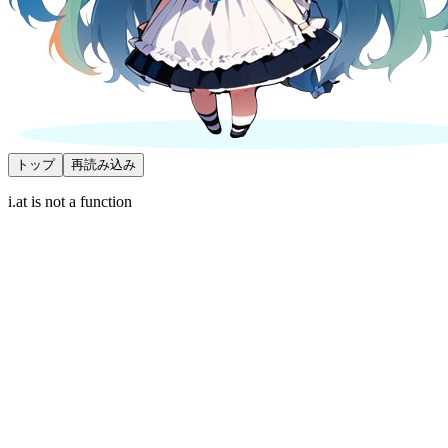
トップ
再読み込み
i.at is not a function