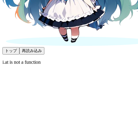
トップ
再読み込み
i.at is not a function