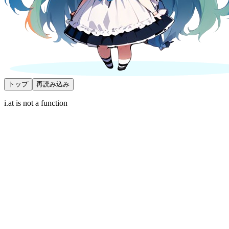
トップ
再読み込み
i.at is not a function