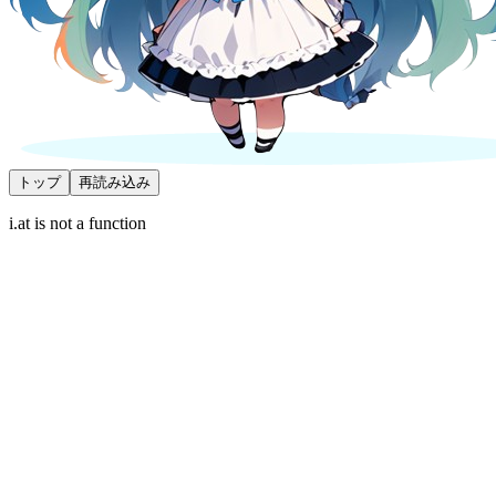
トップ
再読み込み
i.at is not a function