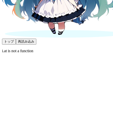
トップ
再読み込み
i.at is not a function