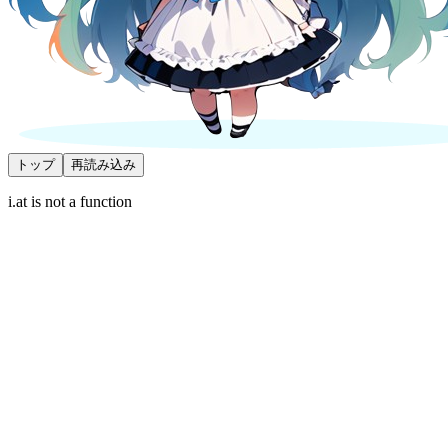
トップ
再読み込み
i.at is not a function