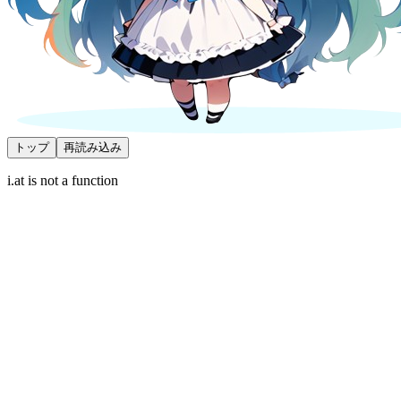
トップ
再読み込み
i.at is not a function