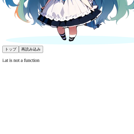
トップ
再読み込み
i.at is not a function