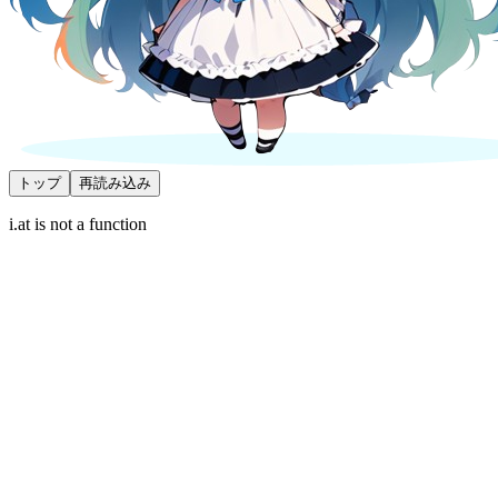
トップ
再読み込み
i.at is not a function