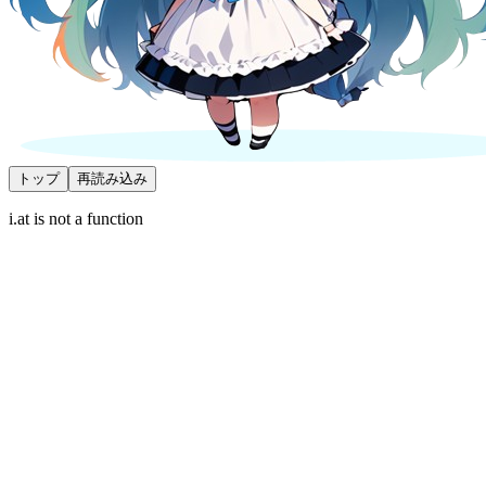
トップ
再読み込み
i.at is not a function