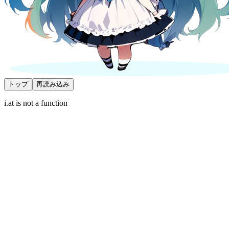
トップ
再読み込み
i.at is not a function