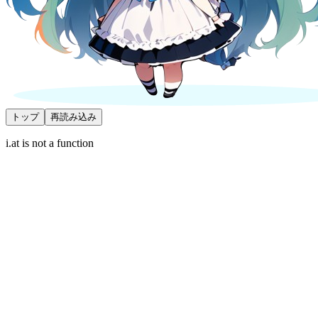
トップ
再読み込み
i.at is not a function