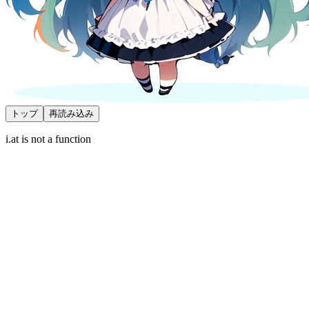
トップ
再読み込み
i.at is not a function