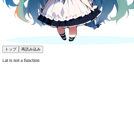
トップ
再読み込み
i.at is not a function