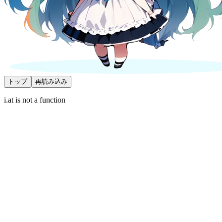
トップ
再読み込み
i.at is not a function