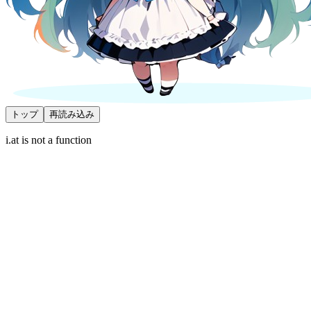
トップ
再読み込み
i.at is not a function