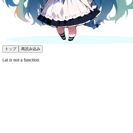
トップ
再読み込み
i.at is not a function