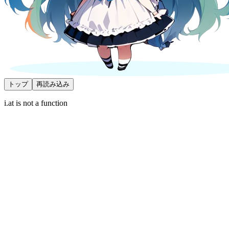
トップ
再読み込み
i.at is not a function