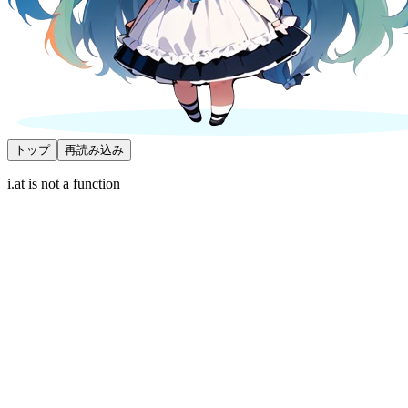
トップ
再読み込み
i.at is not a function