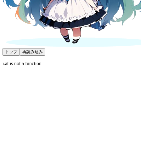
トップ
再読み込み
i.at is not a function