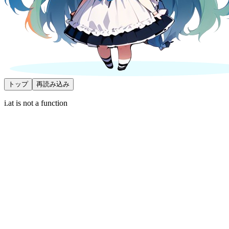
トップ
再読み込み
i.at is not a function