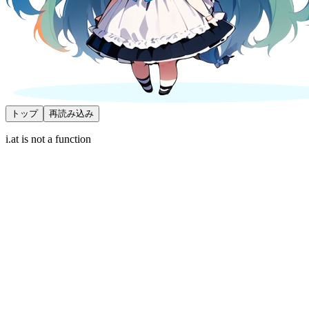
トップ
再読み込み
i.at is not a function