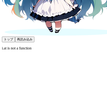
トップ
再読み込み
i.at is not a function