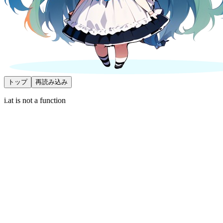
トップ
再読み込み
i.at is not a function