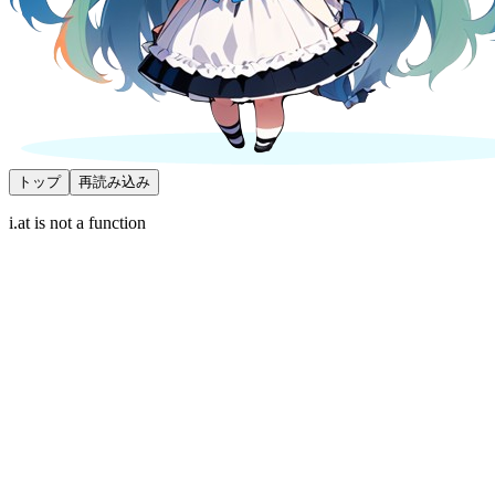
トップ
再読み込み
i.at is not a function