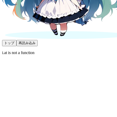
トップ
再読み込み
i.at is not a function