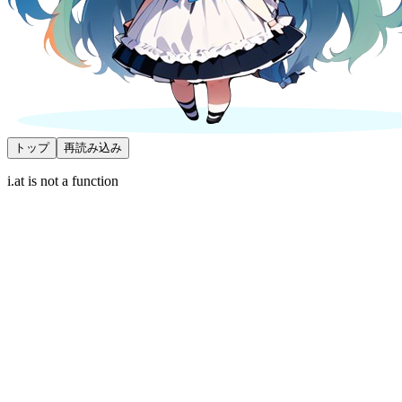
トップ
再読み込み
i.at is not a function