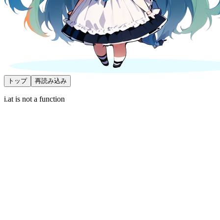
トップ
再読み込み
i.at is not a function