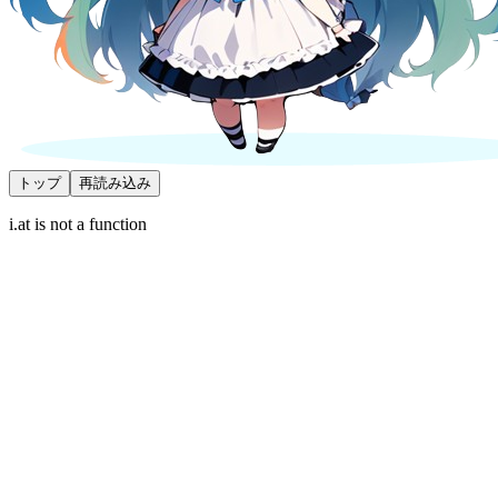
トップ
再読み込み
i.at is not a function