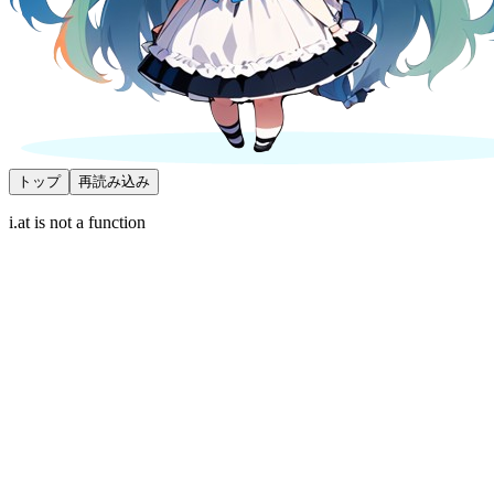
トップ
再読み込み
i.at is not a function