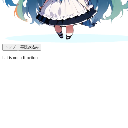
トップ
再読み込み
i.at is not a function