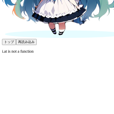
トップ
再読み込み
i.at is not a function