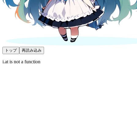
トップ
再読み込み
i.at is not a function