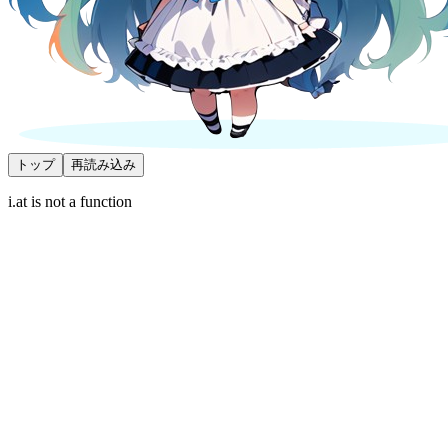
トップ
再読み込み
i.at is not a function