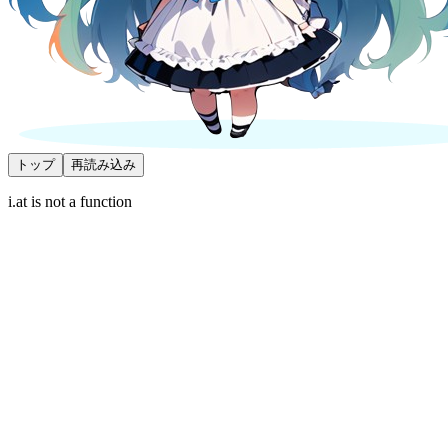
トップ
再読み込み
i.at is not a function