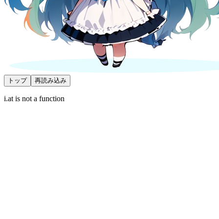
トップ
再読み込み
i.at is not a function